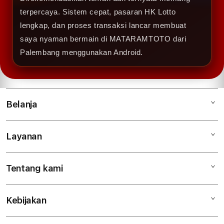
terpercaya. Sistem cepat, pasaran HK Lotto
lengkap, dan proses transaksi lancar membuat
saya nyaman bermain di MATARAMTOTO dari
Palembang menggunakan Android.
Belanja
Layanan
Mac
iPad
Tentang kami
Digimap Open Studio
iPhone
Metode pembayaran
Watch
Kebijakan
Hubungi kami
Tukar tambah
Musik
Lokasi gerai