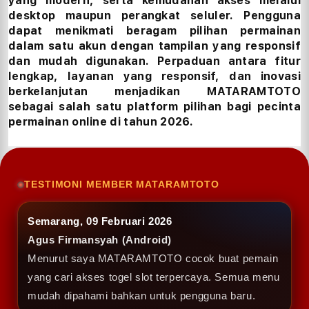
yang modern, serta kemudahan akses melalui
M
desktop maupun perangkat seluler. Pengguna
dapat menikmati beragam pilihan permainan
a
dalam satu akun dengan tampilan yang responsif
dan mudah digunakan. Perpaduan antara fitur
c
lengkap, layanan yang responsif, dan inovasi
berkelanjutan menjadikan MATARAMTOTO
a
sebagai salah satu platform pilihan bagi pecinta
u
permainan online di tahun 2026.
B
o
TESTIMONI MEMBER MATARAMTOTO
n
Semarang, 09 Februari 2026
u
Agus Firmansyah (Android)
s
Menurut saya MATARAMTOTO cocok buat pemain
yang cari akses togel slot terpercaya. Semua menu
C
mudah dipahami bahkan untuk pengguna baru.