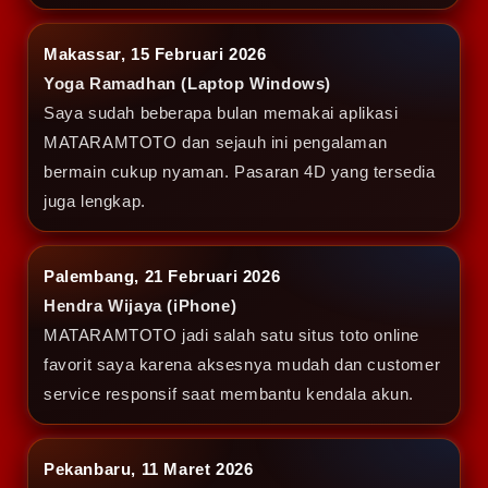
a
s
Makassar, 15 Februari 2026
Yoga Ramadhan (Laptop Windows)
h
Saya sudah beberapa bulan memakai aplikasi
b
MATARAMTOTO dan sejauh ini pengalaman
a
bermain cukup nyaman. Pasaran 4D yang tersedia
juga lengkap.
c
k
Palembang, 21 Februari 2026
T
Hendra Wijaya (iPhone)
MATARAMTOTO jadi salah satu situs toto online
o
favorit saya karena aksesnya mudah dan customer
g
service responsif saat membantu kendala akun.
e
l
Pekanbaru, 11 Maret 2026