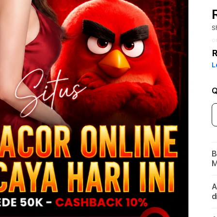
S
o
R
L
Q
B
M
A
d