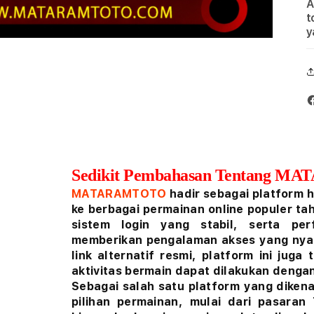
A
t
y
Sedikit Pembahasan Tentang 
MATARAMTOTO
hadir sebagai platform 
ke berbagai permainan online populer t
sistem login yang stabil, serta p
memberikan pengalaman akses yang nya
link alternatif resmi, platform ini ju
aktivitas bermain dapat dilakukan dengan
Sebagai salah satu platform yang dik
pilihan permainan, mulai dari pasara