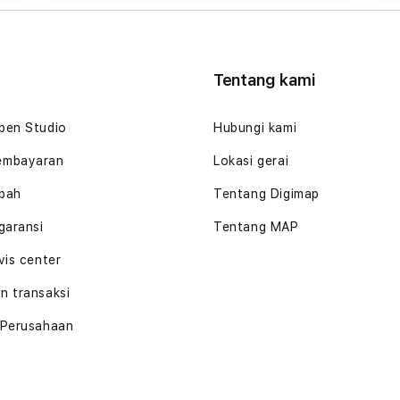
Tentang kami
pen Studio
Hubungi kami
embayaran
Lokasi gerai
bah
Tentang Digimap
garansi
Tentang MAP
vis center
n transaksi
 Perusahaan