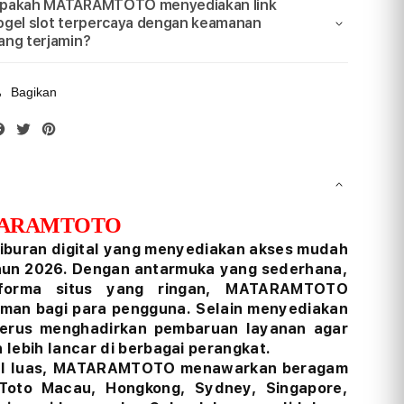
pakah MATARAMTOTO menyediakan link
Toto
Toto
ogel slot terpercaya dengan keamanan
Macau
Macau
ang terjamin?
Bonus
Bonus
Cashback
Cashback
Togel
Togel
Bagikan
Setiap
Setiap
Hari
Hari
MATARAMTOTO
hiburan digital yang menyediakan akses mudah
ahun 2026. Dengan antarmuka yang sederhana,
erforma situs yang ringan, MATARAMTOTO
man bagi para pengguna. Selain menyediakan
ga terus menghadirkan pembaruan layanan agar
 lebih lancar di berbagai perangkat.
enal luas, MATARAMTOTO menawarkan beragam
n Toto Macau, Hongkong, Sydney, Singapore,