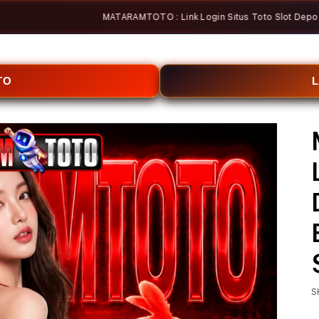
MATARAMTOTO : Link Login Situs Toto Slot Depo 5k & Toto 
TO
S