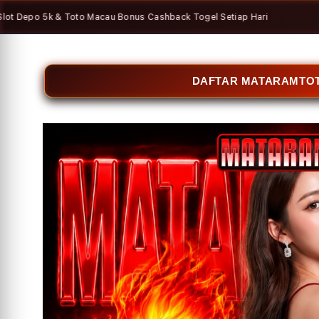
Skip to
k & Toto Macau Bonus Cashback Togel Setiap Hari
content
M
A
DAFTAR MATARAMTO
T
Langsung
ke
informasi
A
produk
R
A
M
T