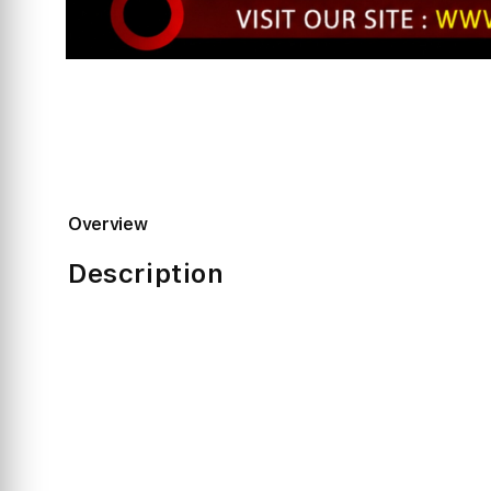
L
o
Buka
media
1
g
di
modal
i
n
Overview
Description
S
i
t
u