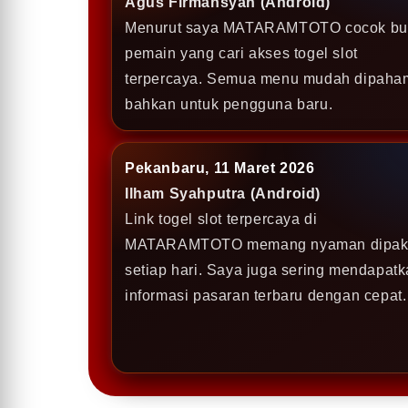
Agus Firmansyah (Android)
Menurut saya MATARAMTOTO cocok bu
D
pemain yang cari akses togel slot
e
terpercaya. Semua menu mudah dipaha
bahkan untuk pengguna baru.
p
Pekanbaru, 11 Maret 2026
o
Ilham Syahputra (Android)
Link togel slot terpercaya di
5
MATARAMTOTO memang nyaman dipak
k
setiap hari. Saya juga sering mendapat
informasi pasaran terbaru dengan cepat.
&
T